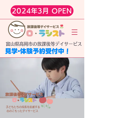
2024年3月 OPEN
​富山県高岡市の放課後等デイサービス
見学・体験予約受付中！
放課後等デイサービス
ロ
・
ラ
シ
ス
ト
子どもたちの成長を応援する
心のこもったデイサービス