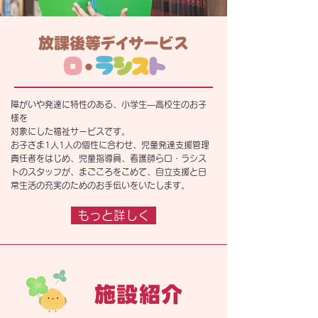
放課後等デイサービス
ロ
・
ラ
シ
ス
ト
障がいや発達に特性のある、小学生―高校生のお子
様を
対象にした福祉サービスです。
お子さま1人1人の個性に合わせ、児童発達支援管理
責任者をはじめ、児童指導員、看護師らロ・ラシス
トのスタッフが、まごころをこめて、自立支援と日
常生活の充実のためのお手伝いをいたします。
もっと詳しく
施設紹介